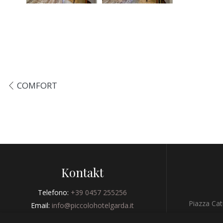
COMFORT
Kontakt
Telefono:
+39 0457 255256
Piazza Cat
Email:
info@piccolohotelgarda.it
Fax:
+39 0457 255256