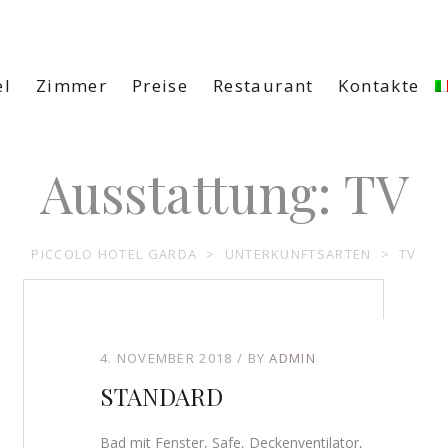
el
Zimmer
Preise
Restaurant
Kontakte
Ausstattung:
TV
PICCOLO HOTEL GARDA
>
UNTERKUNFTSARTEN
>
TV
4. NOVEMBER 2018
BY
ADMIN
STANDARD
Bad mit Fenster, Safe, Deckenventilator,