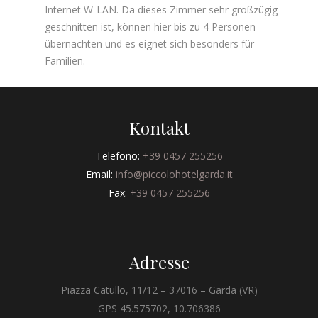
Internet W-LAN. Da dieses Zimmer sehr großzügig
geschnitten ist, können hier bis zu 4 Personen
übernachten und es eignet sich besonders für
Familien.
Kontakt
Telefono:
+39 0457 255256
Email:
info@piccolohotelgarda.it
Fax:
+39 0457 255256
Adresse
Piazza Catullo, 11/12 – 37016 – Garda (VR)
GPS 45.575702, 10.706386