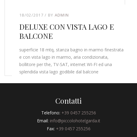
18/02/2017
BY
ADMIN
DELUXE CON VISTA LAGO E
BALCONE
superficie 18 mtq, stanza bagno in marmo finestrata
e con vista lago in marmo, aria condizionata,
bollitore per the, TV-SAT, internet WI-FI ed una
splendida vista lago godibile dal balcone
Contatti
Telefono:
+39 0457 255256
Email:
info@piccolohotelgarda.it
Fax:
+39 0457 255256