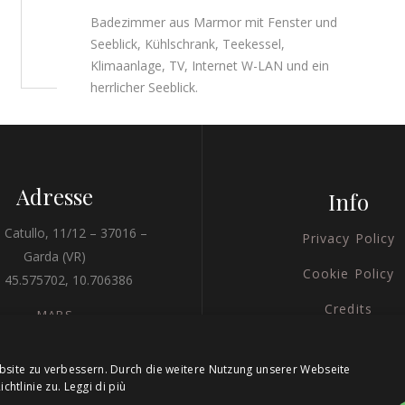
Badezimmer aus Marmor mit Fenster und
Seeblick, Kühlschrank, Teekessel,
Klimaanlage, TV, Internet W-LAN und ein
herrlicher Seeblick.
Adresse
Info
 Catullo, 11/12 – 37016 –
Privacy Policy
Garda (VR)
Cookie Policy
 45.575702, 10.706386
Credits
MAPS
bsite zu verbessern. Durch die weitere Nutzung unserer Webseite
htlinie zu.
Leggi di più