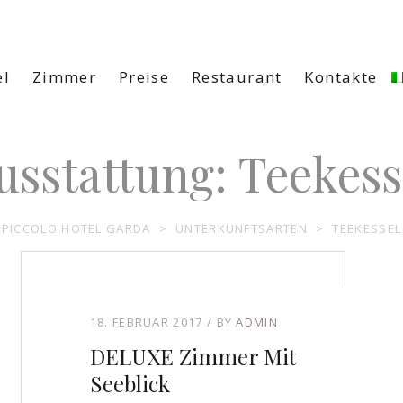
el
Zimmer
Preise
Restaurant
Kontakte
usstattung:
Teekess
PICCOLO HOTEL GARDA
>
UNTERKUNFTSARTEN
>
TEEKESSEL
18. FEBRUAR 2017
BY
ADMIN
DELUXE Zimmer Mit
Seeblick