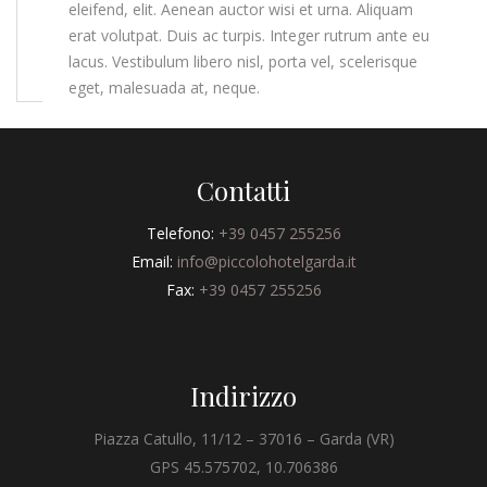
eleifend, elit. Aenean auctor wisi et urna. Aliquam
erat volutpat. Duis ac turpis. Integer rutrum ante eu
lacus. Vestibulum libero nisl, porta vel, scelerisque
eget, malesuada at, neque.
Contatti
Telefono:
+39 0457 255256
Email:
info@piccolohotelgarda.it
Fax:
+39 0457 255256
Indirizzo
Piazza Catullo, 11/12 – 37016 – Garda (VR)
GPS 45.575702, 10.706386