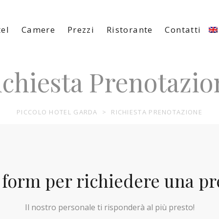
el
Camere
Prezzi
Ristorante
Contatti
ichiesta Prenotazio
PICCOLO HOTEL GARDA
>
RICHIESTA PRENOTAZIONE
 form per richiedere una p
Il nostro personale ti risponderà al più presto!