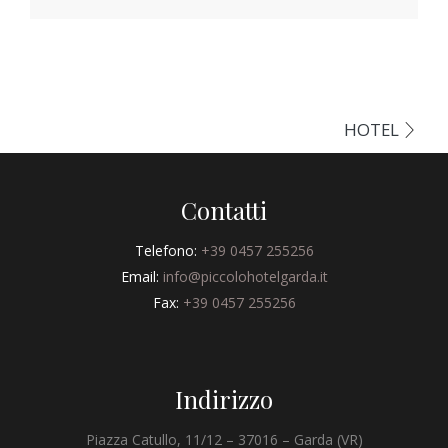
HOTEL
Contatti
Telefono:
+39 0457 255256
Email:
info@piccolohotelgarda.it
Fax:
+39 0457 255256
Indirizzo
Piazza Catullo, 11/12 – 37016 – Garda (VR)