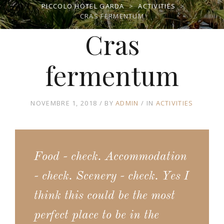
PICCOLO HOTEL GARDA
>
ACTIVITIES
>
CRAS FERMENTUM
Cras
fermentum
NOVEMBRE 1, 2018
BY
ADMIN
IN
ACTIVITIES
Food - check. Accommodation
- check. Scenery - check. Yes I
think this could be the most
perfect place to be in the