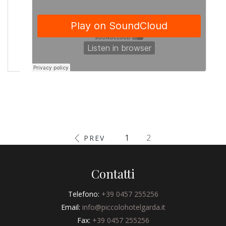
Laoreet Sit Amet Cursus
1
2
PREV
Contatti
Telefono:
+39 0457 255256
Email:
info@piccolohotelgarda.it
Fax:
+39 0457 255256