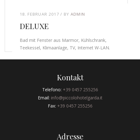
18. FEBRUAR 2017
BY
ADMIN
DELUXE
Bad mit Fenster aus Marmor, Kühlschrank,
Teekessel, Klimaanlage, TV, Internet W-LAN.
Kontakt
Telefono:
+39 0457 255256
Email:
info@piccolohotelgarda.it
Fax:
+39 0457 255256
Adresse